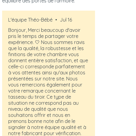
équilibre des portes de l'armoire.
La chambrée livrée correspond tout à
fait aux photos.
L'équipe Théo-Bébé
•
Jul 16
Seul bémol, être un minimum bricoleur,
car le tasseau de bois pour le tiroir de
Bonjour, Merci beaucoup d'avoir
l'armoire était surdimensionné et a
pris le temps de partager votre
nécessité une coupe pour pouvoir être
expérience. 🤍 Nous sommes ravis
fixé. C'est cependant une partie non
que la qualité, la robustesse et les
visible si le tiroir est en position fermée.
finitions de votre chambre vous
donnent entière satisfaction, et que
Une chambrée jolie et durable.
celle-ci corresponde parfaitement
à vos attentes ainsi qu'aux photos
présentées sur notre site. Nous
vous remercions également pour
votre remarque concernant le
tasseau du tiroir. Ce type de
situation ne correspond pas au
niveau de qualité que nous
souhaitons offrir et nous en
prenons bonne note afin de le
signaler à notre équipe qualité et à
notre fabricant pour vérification.