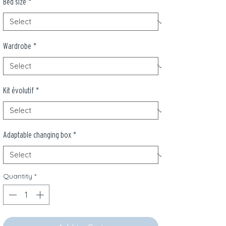
Bed size
*
Wardrobe
*
Kit évolutif
*
Adaptable changing box
*
Quantity
*