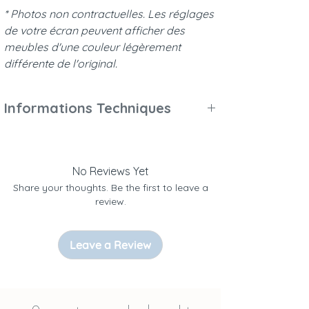
* Photos non contractuelles. Les réglages
de votre écran peuvent afficher des
meubles d'une couleur légèrement
différente de l'original.
Informations Techniques
Poids et dimensions :
Se référer aux descriptifs des articles
composant la chambre.
No Reviews Yet
Matelas non fourni.
Share your thoughts. Be the first to leave a
Matériaux et finitions :
review.
Tous les pieds, barreaux, et poignées sont
en bois massif (cèdre Blanc d’Australie,
Leave a Review
melia azedarach, margousier), panneaux
en mdf.
Dessus en mdf hydro résistant à l'eau
Vis en acier inoxydable.