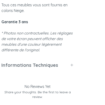
Tous ces meubles vous sont fournis en
coloris Neige.
Garantie 3 ans
* Photos non contractuelles. Les réglages
de votre écran peuvent afficher des
meubles d'une couleur légèrement
différente de l'original.
Informations Techniques
Poids et dimensions :
Se référer aux descriptifs des articles
composant la chambre.
No Reviews Yet
Matelas non fourni.
Share your thoughts. Be the first to leave a
Matériaux et finitions :
review.
Bois massif (cèdre Blanc d’Australie,