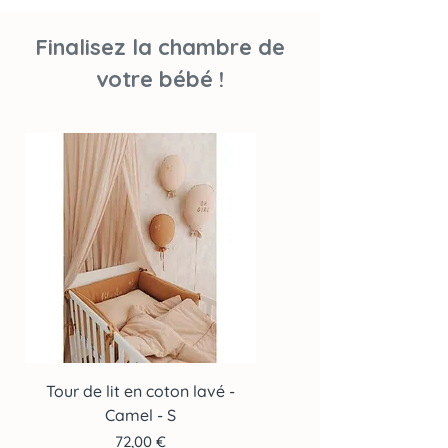
Finalisez la chambre de
votre bébé !
Tour de lit en coton lavé -
Tour de lit en coton lav
Camel - S
Prix
72,00 €