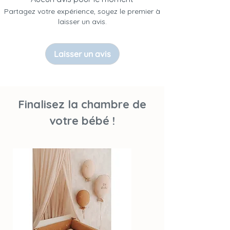
- Coordonnées : ul. Morska 8 ; 84-122
Partagez votre expérience, soyez le premier à
Żelistrzewo, POLOGNE ; tél. :
laisser un avis.
+48607716610 ; contact@malomikids.eu
Expédié depuis la Pologne
Laisser un avis
Finalisez la chambre de
votre bébé !