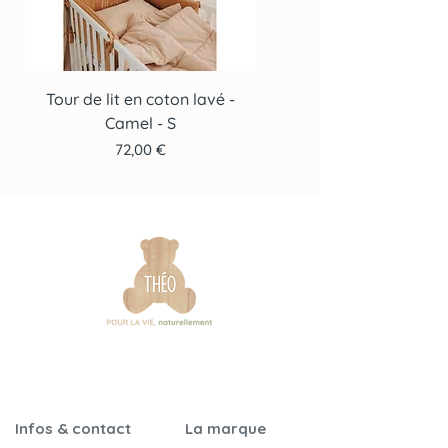
Tour de lit en coton lavé -
Tour de lit en coton lav
Camel - S
Prix
72,00 €
Infos & contact
La marque