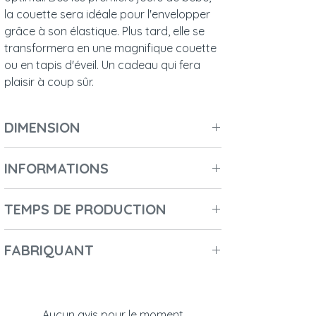
la couette sera idéale pour l'envelopper
grâce à son élastique. Plus tard, elle se
transformera en une magnifique couette
ou en tapis d'éveil. Un cadeau qui fera
plaisir à coup sûr.
DIMENSION
Longueur : 75 cm
INFORMATIONS
Largeur: 75 cm
Hauteur : 3 cm
Nombre de colis :
1
Poids : 0,3 kg
TEMPS DE PRODUCTION
Longueur du 1er colis :
50 cm
Hauteur du 1er colis :
7 cm
2-3 jours
Largeur du 1er colis :
34 cm
FABRIQUANT
Poids du 1er colis :
0,3 kg
- Nom du fabricant : Malomi kids
Code du 1er colis :
5906526522666
- Nom commercial : PRIME CHOICE Sp. Z
o.o.
Aucun avis pour le moment