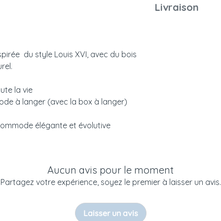
Eco-participation d
Poids du colis
Montage
Livraison
Normes françai
affiché.
et européennes
Emballage
Notice
irée du style Louis XVI, avec du bois
Couleurs et
rel.
échantillonage
Entretien
Livraison
ute la vie
e à langer (avec la box à langer)
 commode élégante et évolutive
Aucun avis pour le moment
Partagez votre expérience, soyez le premier à laisser un avis.
Laisser un avis