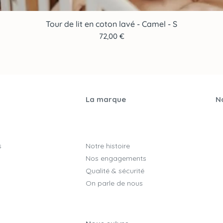
Tour de lit en coton lavé - Camel - S
Aperçu rapide
Prix
72,00 €
La marque
No
s
Notre histoire
Nos engagements
Qualité & sécurité
On parle de nous