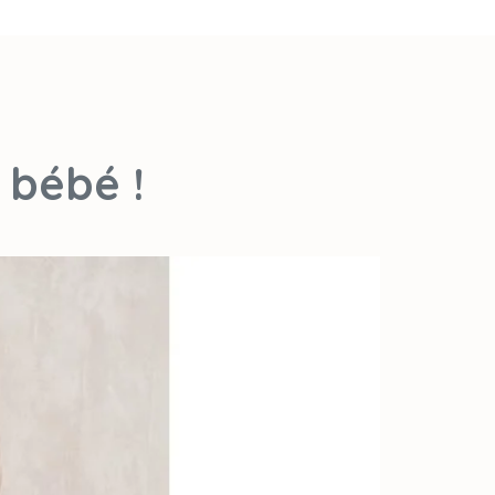
l’étage nous
pouvons effectuer
un devis.
 bébé !