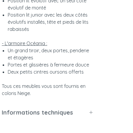
Position lit évolutif avec un seul côté
évolutif de monté
Position lit junior avec les deux côtés
évolutifs installés, tête et pieds de lits
rabaissés
- L'armoire Océania :
Un grand tiroir, deux portes, penderie
et étagères
Portes et glissières à fermeure douce
Deux petits cintres oursons offerts
Tous ces meubles vous sont fournis en
coloris Neige.
Informations techniques
Poids et dimensions :
Se référer aux descriptifs des articles