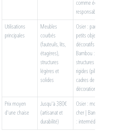
comme éco-
responsable
Utilisations 
Meubles 
Osier : paniers, 
principales
courbés 
petits objets 
(fauteuils, lits, 
décoratifs | 
étagères), 
Bambou : 
structures 
structures 
légères et 
rigides (piliers, 
solides
cadres de lit), 
décoration
Prix moyen 
Jusqu'à 380€ 
Osier : moins 
d'une chaise
(artisanat et 
cher | Bambou 
durabilité)
: intermédiaire