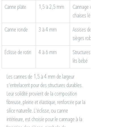
Canne plate
1,5 à 2,5 mm
Cannage de 
chaises légères
Canne ronde
3 à 4 mm
Assises de 
sièges robustes
Éclisse de rotin
4 à 6 mm
Structures de 
lits bébé
Les cannes de 1,5 à 4 mm de largeur 
s'entrelacent pour des structures durables. 
Leur solidité provient de la composition 
fibreuse, pleine et élastique, renforcée par la 
silice naturelle. L'éclisse, ou canne 
intérieure, est choisie pour le cannage à la 