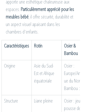
apporte une esthétique chaleureuse aux 
espaces. 
Particulièrement apprécié pour les 
meubles bébé
, il offre sécurité, durabilité et 
un aspect visuel apaisant dans les 
chambres d'enfants.
Caractéristiques
Rotin
Osier & 
Bambou
Origine
Asie du Sud-
Osier : 
Est et Afrique 
Europe/Amériq
équatoriale
ue du Nord | 
Bambou : Asie
Structure
Liane pleine
Osier : jeune 
pousse de 