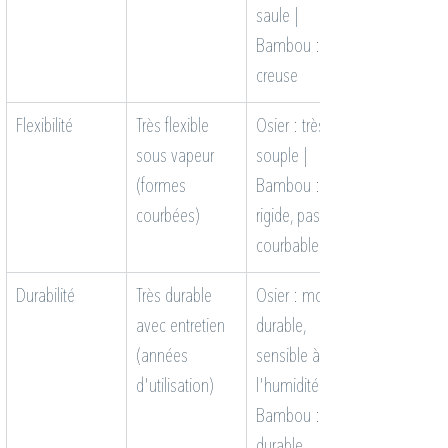
saule | 
Bambou : tige 
creuse
Flexibilité
Très flexible 
Osier : très 
sous vapeur 
souple | 
(formes 
Bambou : 
courbées)
rigide, pas 
courbable
Durabilité
Très durable 
Osier : moins 
avec entretien 
durable, 
(années 
sensible à 
d'utilisation)
l'humidité | 
Bambou : très 
durable