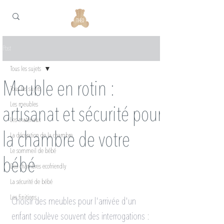
Post
Tous les sujets
Meuble en rotin :
Tous les sujets
Les meubles
artisanat et sécurité pour
Les matériaux
la chambre de votre
La décoration de la chambre
Le sommeil de bébé
bébé
Des chambres ecofriendly
La sécurité de bébé
Les finitions
Choisir des meubles pour l'arrivée d'un 
enfant soulève souvent des interrogations : 