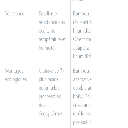
Résistance
Excellente 
Bambou : très 
résistance aux 
résistant à 
écarts de 
l'humidité | 
température et 
Osier : moins 
humidité
adapté à 
l'humidité
Avantages 
Croissance 7x 
Bambou : 
écologiques
plus rapide 
alternative 
qu'un arbre, 
durable au 
préservation 
bois | Osier : 
des 
croissance 
écosystèmes
rapide mais 
pas spécifié 