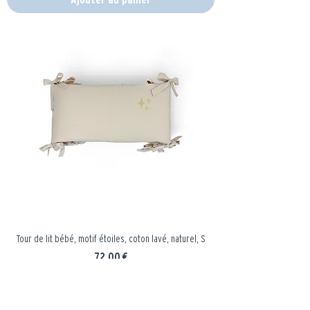
Tour de lit bébé, motif étoiles, coton lavé, naturel, S
Prix
72,00 €
Ajouter au panier