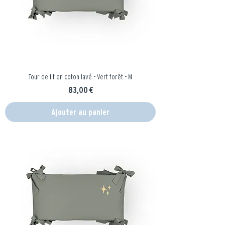
Tour de lit en coton lavé - Vert forêt - M
Prix
83,00 €
Ajouter au panier