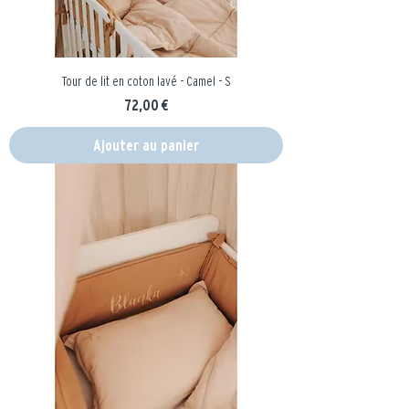
Tour de lit en coton lavé - Camel - S
Prix
72,00 €
Ajouter au panier