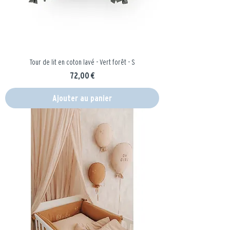
Tour de lit en coton lavé - Vert forêt - S
Prix
72,00 €
Ajouter au panier