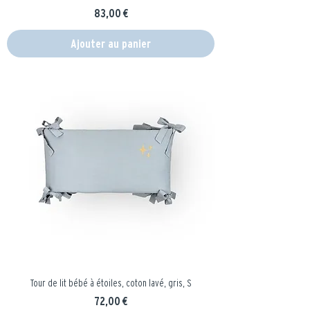
Prix
83,00 €
Ajouter au panier
Tour de lit bébé à étoiles, coton lavé, gris, S
Prix
72,00 €