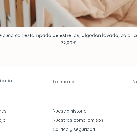
e cuna con estampado de estrellas, algodón lavado, color ca
Vista rápida
Precio
72,00 €
tacto
La marca
N
ones
Nuestra historia
aje
Nuestros compromisos
​Calidad y seguridad