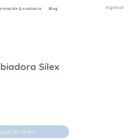
Ingresar
formación & contacto
Blog
biadora Silex
recio de oferta
egar al carrito