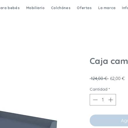
para bebés
Mobiliario
Colchónes
Ofertas
La marca
In
Caja cam
Precio
P
 124,00 € 
62,00 €
Cantidad
*
Agr