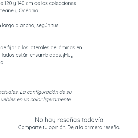
Envío en 5 días -
 120 y 140 cm de las colecciones
Entrega sobre pa
 Océane y Océania.
seguridad.
Ver condiciones d
 largo o ancho, según tus
Todas nuestras en
planta baja de su 
entregas en plan
e fijar a los laterales de láminas en
ofrecerle un pres
 lados están ensamblados. ¡Muy
o!
actuales. La configuración de su
uebles en un color ligeramente
No hay reseñas todavía
Comparte tu opinión. Deja la primera reseña.