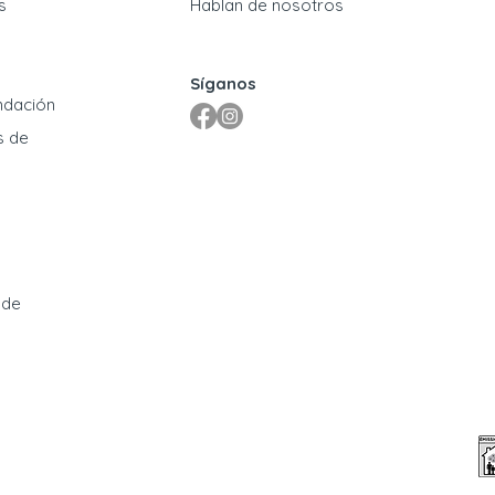
s
Hablan de nosotros
Síganos
ndación
s de
 de