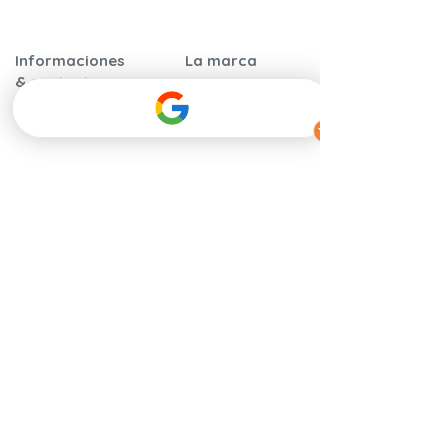
Informaciones
La marca
& contacto
Garantía y
Nuestra historia
certificaciones
Nuestros
Instrucciones de
compromisos
montaje
​Calidad y
Preguntas frecuentes
seguridad
Nuestros
Hablan de
distribuidores
nosotros
Contáctenos
Tarjetas regalo
Programa de