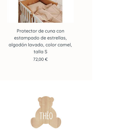
Protector de cuna con
Protector de cuna co
estampado de estrellas,
estampado de estrella
algodón lavado, color camel,
algodón lavado, color c
talla S
Precio
72,00 €