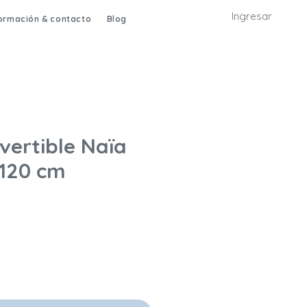
Ingresar
formación & contacto
Blog
vertible Naïa
120 cm
Precio de oferta