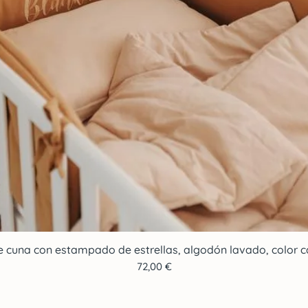
e cuna con estampado de estrellas, algodón lavado, color ca
Vista rápida
Precio
72,00 €