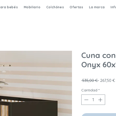
para bebés
Mobiliario
Colchónes
Ofertas
La marca
In
Cuna con
Onyx 60x
Precio
 535,00 € 
267,50 €
Cantidad
*