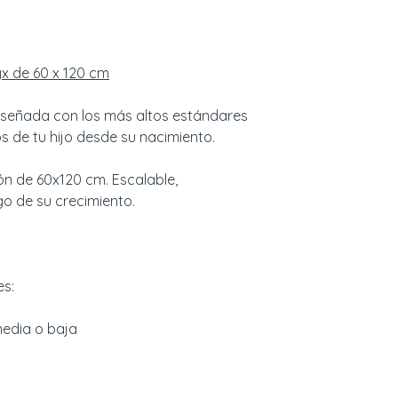
evolutivo montad
Colores y muestr
Posición de cama i
Color Ónix: Negro
evolutivos instala
x de 60 x 120 cm
Si desea estar ab
El cambiador (opc
reproducción del 
cama, sin adapta
iseñada con los más altos estándares
muestra del color d
cómoda para ust
s de tu hijo desde su nacimiento.
este caso, por fa
Materiales y acab
través del formula
MDF y madera mac
n de 60x120 cm. Escalable,
procedente de bo
go de su crecimiento.
Montaje y manten
ecológica.
Artículo entrega
Pinturas al agua, s
instrucciones y ll
emanaciones.
Se lava con agua 
es:
REF: NAI01123
media o baja
Ecoparticipación d
mostrado.