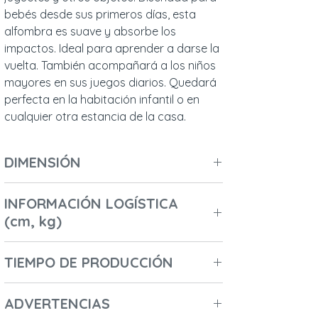
bebés desde sus primeros días, esta 
alfombra es suave y absorbe los 
impactos. Ideal para aprender a darse la 
vuelta. También acompañará a los niños 
mayores en sus juegos diarios. Quedará 
perfecta en la habitación infantil o en 
cualquier otra estancia de la casa.
DIMENSIÓN
Longitud (cm): 120
INFORMACIÓN LOGÍSTICA
Ancho (cm) / Profundidad (cm): 120
(cm, kg)
Altura (cm): 3
Diámetro (cm): 120
Número de cajas: 1
Peso (kg): 0,7
TIEMPO DE PRODUCCIÓN
Longitud de la primera caja: 50
Altura de la primera caja: 10
2-3 días
Ancho de la primera caja: 35
ADVERTENCIAS