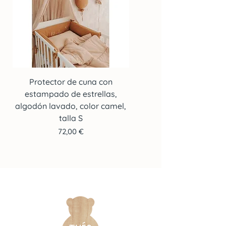
Protector de cuna con
Protector de cuna co
estampado de estrellas,
estampado de estrella
algodón lavado, color camel,
algodón lavado, color c
talla S
Precio
72,00 €