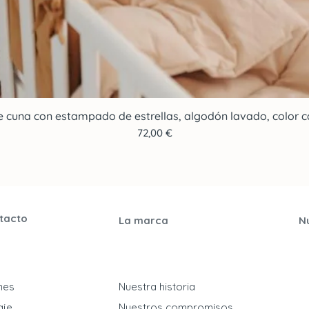
e cuna con estampado de estrellas, algodón lavado, color ca
Vista rápida
Precio
72,00 €
tacto
La marca
N
ones
Nuestra historia
aje
Nuestros compromisos