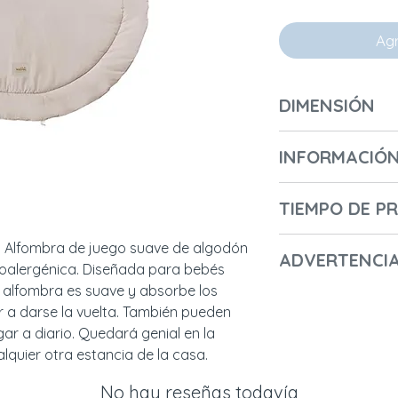
Agr
DIMENSIÓN
Longitud (cm): 12
INFORMACIÓN 
Ancho (cm) / Prof
Altura (cm): 3
Número de cajas: 
Diámetro (cm): 12
TIEMPO DE P
Longitud de la pri
Peso (kg): 0,7
Altura de la prime
2-3 días
. Alfombra de juego suave de algodón 
Ancho de la prime
ADVERTENCI
ipoalergénica. Diseñada para bebés 
Peso de la primera
 alfombra es suave y absorbe los 
- Nombre del fabr
Código del primer
 a darse la vuelta. También pueden 
- Nombre comercia
r a diario. Quedará genial en la 
- Datos de contact
Longitud de la se
lquier otra estancia de la casa.
Żelistrzewo, POLON
Altura de la segun
+48607716610; co
Ancho de la segun
No hay reseñas todavía