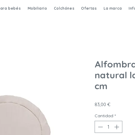
para bebés
Mobiliario
Colchónes
Ofertas
La marca
In
Alfombra
natural 
cm
Precio
83,00 €
Cantidad
*