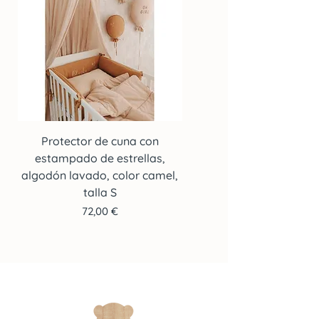
Protector de cuna con
Protector de cuna co
estampado de estrellas,
estampado de estrella
algodón lavado, color camel,
algodón lavado, color c
talla S
Precio
72,00 €