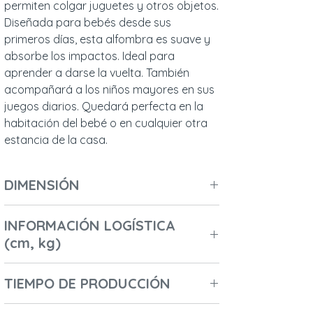
permiten colgar juguetes y otros objetos.
Diseñada para bebés desde sus
primeros días, esta alfombra es suave y
absorbe los impactos. Ideal para
aprender a darse la vuelta. También
acompañará a los niños mayores en sus
juegos diarios. Quedará perfecta en la
habitación del bebé o en cualquier otra
estancia de la casa.
DIMENSIÓN
Longitud (cm): 120
INFORMACIÓN LOGÍSTICA
Ancho (cm) / Profundidad (cm): 120
(cm, kg)
Altura (cm): 3
Diámetro (cm): 120
Número de cajas: 1
Peso (kg): 0,7
TIEMPO DE PRODUCCIÓN
Longitud de la primera caja: 50
Altura de la primera caja: 10
2-3 días