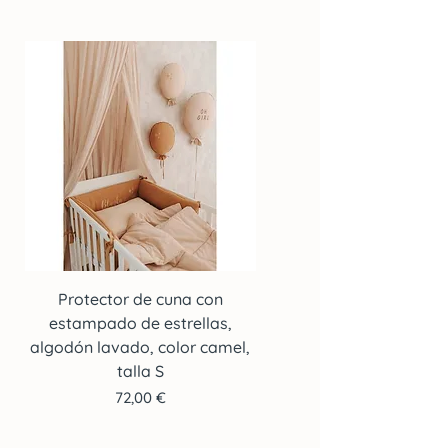
Protector de cuna con
Protector de cuna co
estampado de estrellas,
estampado de estrella
algodón lavado, color camel,
algodón lavado, color c
talla S
Precio
72,00 €