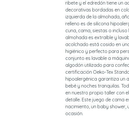
ribete y el edredón tiene un a
decorativas bordadas en colo
izquierda de la almohada, aña
relleno es de silicona hipoaler
cuna, cama, siestas o incluso h
almohada es extraíble y lavab
acolchado está cosido en una 
higiénico y perfecto para pers
conjunto es lavable a máquina, 
algodón utilizado para confec
certificación Oeko-Tex Standar
hipoalergénica garantiza un 
bebé y noches tranquilas. Tod
en nuestro propio taller con 
detalle. Este juego de cama es
nacimiento, un baby shower, 
ocasión.