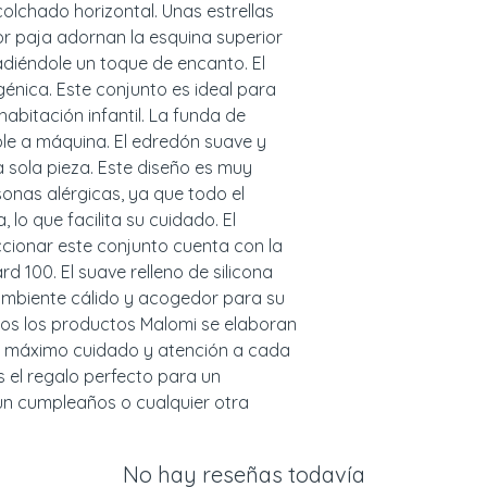
- Datos de contact
colchado horizontal. Unas estrellas 
Żelistrzewo, POLON
r paja adornan la esquina superior 
+48607716610; co
diéndole un toque de encanto. El 
ADVERTENCIAS:
génica. Este conjunto es ideal para 
abitación infantil. La funda de 
Utilizar bajo la su
le a máquina. El edredón suave y 
que con todos lo
sola pieza. Este diseño es muy 
bebés y niños pe
onas alérgicas, ya que todo el 
lo que facilita su cuidado. El 
cionar este conjunto cuenta con la 
d 100. El suave relleno de silicona 
ambiente cálido y acogedor para su 
os los productos Malomi se elaboran 
el máximo cuidado y atención a cada 
 el regalo perfecto para un 
un cumpleaños o cualquier otra 
No hay reseñas todavía