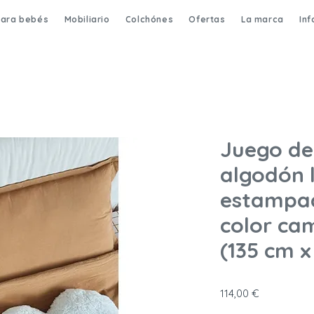
para bebés
Mobiliario
Colchónes
Ofertas
La marca
In
Juego de
algodón 
estampad
color ca
(135 cm x
Precio
114,00 €