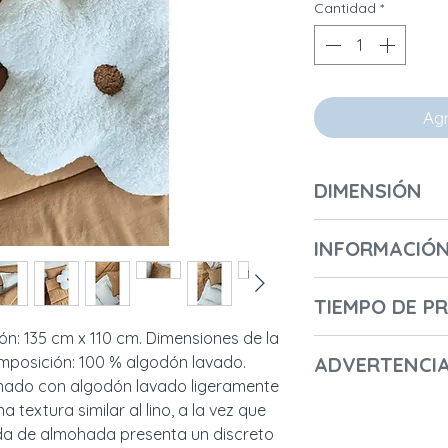
Cantidad
*
Agr
DIMENSIÓN
Longitud (cm): 110
INFORMACIÓN 
Ancho (cm) / Prof
Altura (cm): 135
Número de cajas: 
Diámetro (cm): 50
TIEMPO DE P
Longitud de la pri
Peso (kg): 0,4
Altura de la prime
ón: 135 cm x 110 cm. Dimensiones de la 
2-3 días
Ancho de la prime
posición: 100 % algodón lavado. 
ADVERTENCI
Peso de la primera
nado con algodón lavado ligeramente 
- Nombre del fabr
Código del prime
 textura similar al lino, a la vez que 
- Nombre comercia
nda de almohada presenta un discreto 