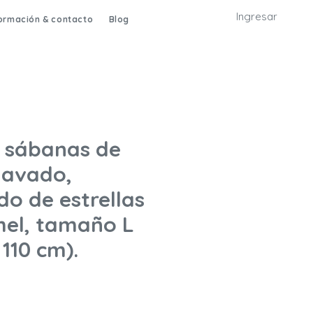
Ingresar
formación & contacto
Blog
 sábanas de
lavado,
o de estrellas
mel, tamaño L
 110 cm).