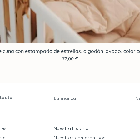
e cuna con estampado de estrellas, algodón lavado, color ca
Vista rápida
Precio
72,00 €
tacto
La marca
N
ones
Nuestra historia
aje
Nuestros compromisos