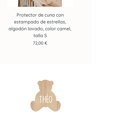
Protector de cuna con
Protector de cuna co
estampado de estrellas,
estampado de estrella
algodón lavado, color camel,
algodón lavado, color c
talla S
Precio
72,00 €