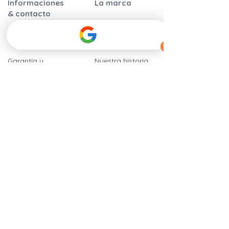
Informaciones
La marca
& contacto
Garantía y
Nuestra historia
certificaciones
Nuestros
Instrucciones de
compromisos
montaje
​Calidad y
Preguntas frecuentes
seguridad
Nuestros
Hablan de
distribuidores
nosotros
Contáctenos
Tarjetas regalo
Programa de
recomendación
Condiciones