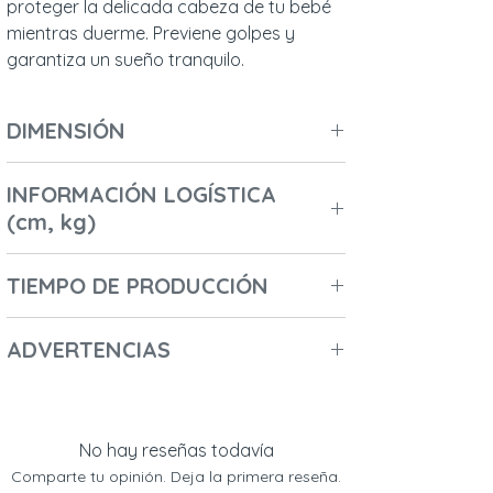
proteger la delicada cabeza de tu bebé
mientras duerme. Previene golpes y
garantiza un sueño tranquilo.
DIMENSIÓN
Longitud (cm): 210
INFORMACIÓN LOGÍSTICA
Ancho (cm) / Profundidad (cm): 5
(cm, kg)
Altura (cm): 30
Diámetro (cm): 70
Número de cajas: 1
Peso (kg): 0,3
TIEMPO DE PRODUCCIÓN
Longitud de la primera caja: 30
Altura de la primera caja: 10
2-3 días
Ancho de la primera caja: 70
ADVERTENCIAS
Peso de la primera caja en kg: 0,3
- Nombre del fabricante: Malomi Kids
Código del primer paquete:
- Nombre comercial: PRIME CHOICE Sp. Z
5906526522581
oo
No hay reseñas todavía
- Datos de contacto: ul. Morská 8; 84-122
Comparte tu opinión. Deja la primera reseña.