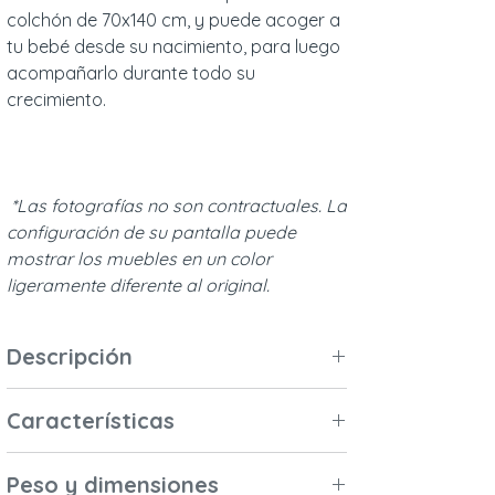
colchón de 70x140 cm, y puede acoger a
tu bebé desde su nacimiento, para luego
acompañarlo durante todo su
crecimiento.
*Las fotografías no son contractuales. La
configuración de su pantalla puede
mostrar los muebles en un color
ligeramente diferente al original.
Descripción
Esta cuna está diseñada para un
Características
colchón de 70x140 cm y puede acojer a
su bebé desde el nacimiento,
Materiales y acabados
acompañándolo durante todo su
Peso y dimensiones
Madera maciza (cedro blanco