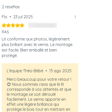
El peso máximo se evalúa directamente
en la fábrica, basándose en una carga
2 reseñas
máxima de 75 kg distribuida sobre la
Flo
•
23 jul 2025
base de la cama.
Obtuvo 5 de 5 estrellas.
Verificada
RAS
Lit conforme aux photos, légèrement
plus brillant avec le vernis. Le montage
est facile. Bien emballé et bien
protégé.
L'équipe Théo-Bébé
•
13 ago 2025
Merci beaucoup pour votre retour !
😊 Nous sommes ravis que le lit
corresponde à vos attentes et que
le montage se soit déroulé
facilement. Le vernis apporte en
effet une légère brillance qui
protège le bois tout en mettant en