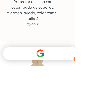
Protector de cuna con
Protector de cuna co
estampado de estrellas,
estampado de estrella
algodón lavado, color camel,
algodón lavado, color c
talla S
Precio
72,00 €
Informaciones
La marca
& contacto