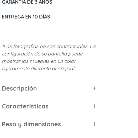
GARANTÍA DE 3 AÑOS
ENTREGA EN 10 DÍAS
*Las fotografías no son contractuales. La
configuración de su pantalla puede
mostrar los muebles en un color
ligeramente diferente al original.
Descripción
Nuestro kit evolutivo para sofá está
Características
diseñado para las camas de 60 x 120 cm
de las colecciones Hermione y Lafayette,
Materiales y acabados
para convertir la cama de tu bebé en un
Peso y dimensiones
Madera maciza (cedro blanco
pequeño sofá o en una cama abierta por
australiano, melia azedarach,
Dimensiones exteriores (L x An x Al): 119 x
un lado.