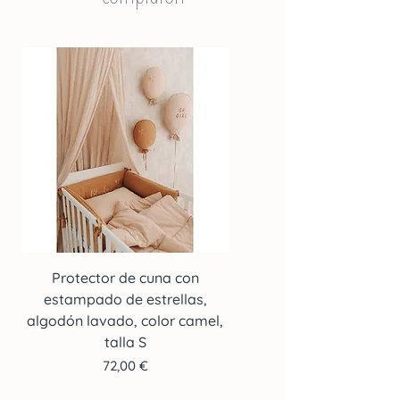
Protector de cuna con
Protector de cuna co
estampado de estrellas,
estampado de estrella
algodón lavado, color camel,
algodón lavado, color c
talla S
Precio
72,00 €