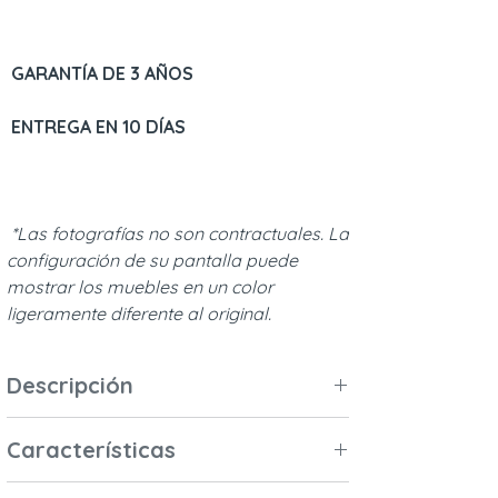
GARANTÍA DE 3 AÑOS
ENTREGA EN 10 DÍAS
*Las fotografías no son contractuales. La
configuración de su pantalla puede
mostrar los muebles en un color
ligeramente diferente al original.
Descripción
Este kit convertible, compuesto por dos
Características
pequeños laterales de cama, está
diseñado para camas de 60x120 cm de