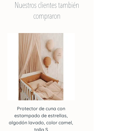
Nuestros clientes también
podemos ofrecerle un presupuesto.
compraron
Protector de cuna con
Protector de cuna co
estampado de estrellas,
estampado de estrella
algodón lavado, color camel,
algodón lavado, color c
talla S