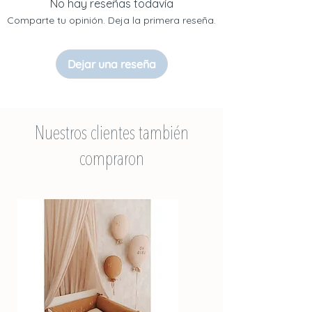
oo
No hay reseñas todavía
- Datos de contacto: ul. Morská 8; 84-122
Comparte tu opinión. Deja la primera reseña.
Żelistrzewo, POLONIA; semejante. :
+48607716610; contacto@malomikids.eu
Dejar una reseña
ADVERTENCIAS:
Utilizar bajo la supervisión de un adulto,
al igual que con todos los productos
Nuestros clientes también
destinados a bebés y niños pequeños.
compraron