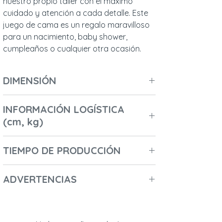
nuestro propio taller con el máximo
cuidado y atención a cada detalle. Este
juego de cama es un regalo maravilloso
para un nacimiento, baby shower,
cumpleaños o cualquier otra ocasión.
DIMENSIÓN
Longitud (cm): 80
INFORMACIÓN LOGÍSTICA
Ancho (cm) / Profundidad (cm): 3
(cm, kg)
Altura (cm): 100
Diámetro (cm): 40
Número de cajas: 1
Peso (kg): 0,3
TIEMPO DE PRODUCCIÓN
Longitud de la primera caja: 40
Altura de la primera caja: 10
2-3 días
Ancho de la primera caja: 50
ADVERTENCIAS
Peso de la primera caja en kg: 0,3
- Nombre del fabricante: Malomi Kids
Código del primer paquete:
- Nombre comercial: PRIME CHOICE Sp. Z
5906526522321