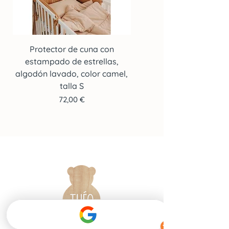
Protector de cuna con
Protector de cuna co
estampado de estrellas,
estampado de estrella
algodón lavado, color camel,
algodón lavado, color c
talla S
Precio
72,00 €