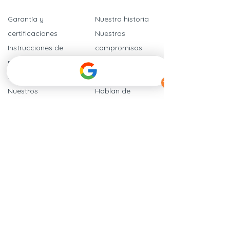
Garantía y
Nuestra historia
certificaciones
Nuestros
Instrucciones de
compromisos
montaje
​Calidad y
Preguntas frecuentes
seguridad
Nuestros
Hablan de
distribuidores
nosotros
Contáctenos
Tarjetas regalo
Programa de
recomendación
Condiciones
Generales de Venta
Aviso legal
Cookies