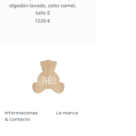
algodón lavado, color camel,
algodón lavado, color c
talla S
Precio
72,00 €
Informaciones
La marca
& contacto