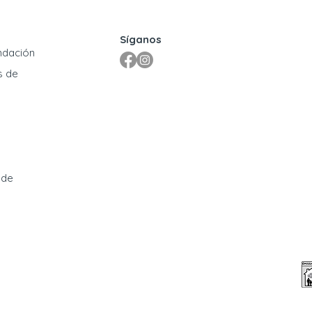
Síganos
ndación
s de
 de