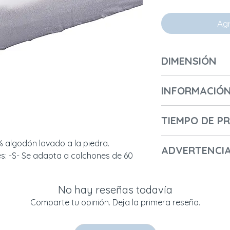
Agr
DIMENSIÓN
Longitud (cm): 12
INFORMACIÓN 
Ancho (cm) / Prof
Altura (cm): 6
Número de cajas: 
Diámetro (cm):
TIEMPO DE P
Longitud de la pri
Peso (kg): 0,2
Altura de la prime
2-3 días
algodón lavado a la piedra. 
Ancho de la prime
ADVERTENCI
: -S- Se adapta a colchones de 60 
Peso de la primera
- Nombre del fabr
- Nombre comercia
No hay reseñas todavía
- Datos de contact
Comparte tu opinión. Deja la primera reseña.
Żelistrzewo, POLON
+48607716610; co