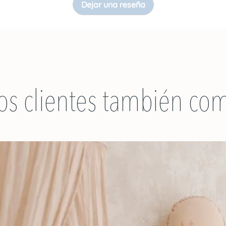
ADVERTENCIAS:
Dejar una reseña
Utilizar bajo la su
que con todos lo
bebés y niños pe
os clientes también co