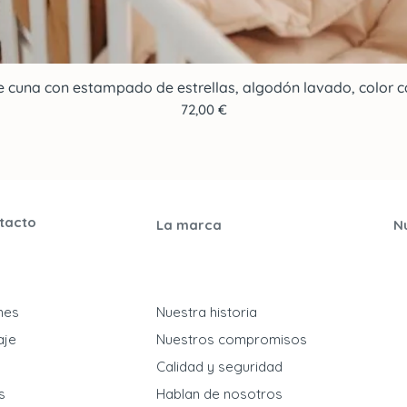
e cuna con estampado de estrellas, algodón lavado, color ca
Vista rápida
Precio
72,00 €
tacto
La marca
N
ones
Nuestra historia
aje
Nuestros compromisos
​Calidad y seguridad
s
Hablan de nosotros