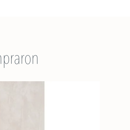
pervisión de un adulto, al igual
s productos destinados a
queños.
mpraron