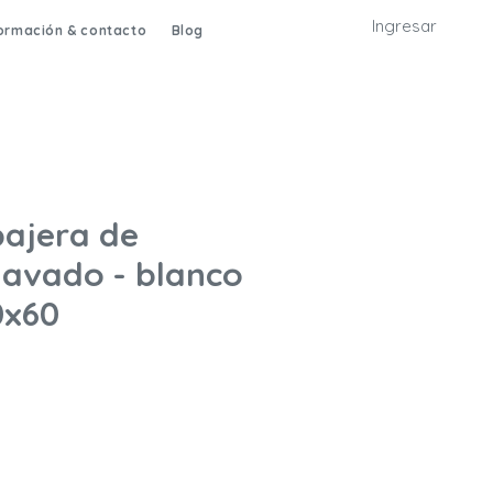
Ingresar
formación & contacto
Blog
ajera de
lavado - blanco
0x60