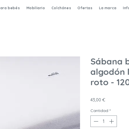
para bebés
Mobiliario
Colchónes
Ofertas
La marca
In
Sábana b
algodón 
roto - 12
Precio
43,00 €
Cantidad
*