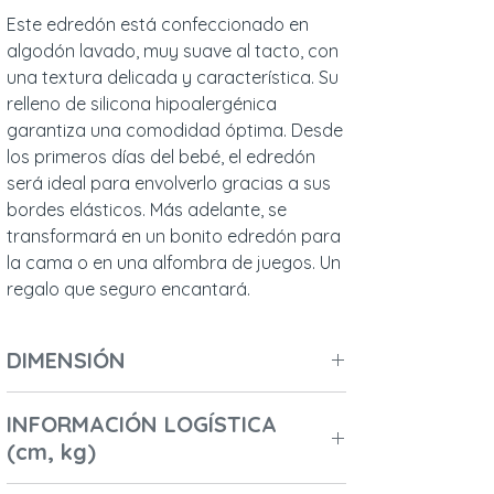
Este edredón está confeccionado en
algodón lavado, muy suave al tacto, con
una textura delicada y característica. Su
relleno de silicona hipoalergénica
garantiza una comodidad óptima. Desde
los primeros días del bebé, el edredón
será ideal para envolverlo gracias a sus
bordes elásticos. Más adelante, se
transformará en un bonito edredón para
la cama o en una alfombra de juegos. Un
regalo que seguro encantará.
DIMENSIÓN
Longitud (cm): 75
INFORMACIÓN LOGÍSTICA
Ancho (cm) / Profundidad (cm): 75
(cm, kg)
Altura (cm): 3
Diámetro (cm):