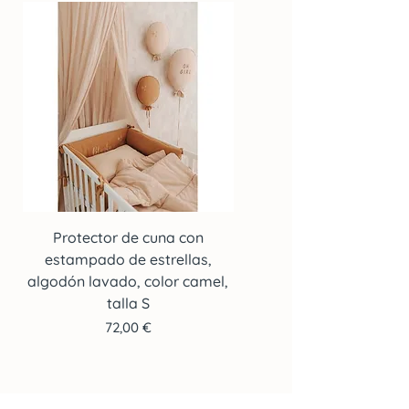
Protector de cuna con
Protector de cuna co
estampado de estrellas,
estampado de estrella
algodón lavado, color camel,
algodón lavado, color c
talla S
Precio
72,00 €