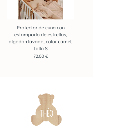
Protector de cuna con
Protector de cuna co
estampado de estrellas,
estampado de estrella
algodón lavado, color camel,
algodón lavado, color c
talla S
Precio
72,00 €