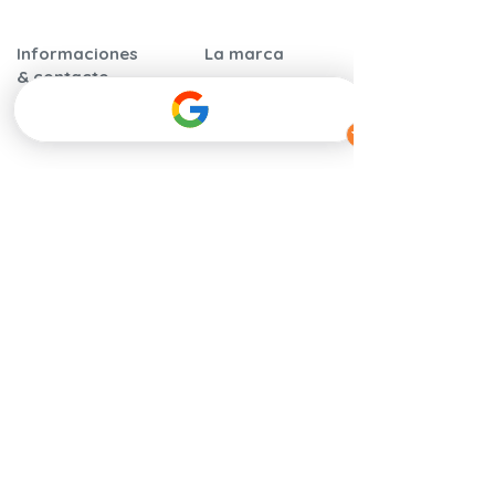
Informaciones
La marca
& contacto
Garantía y
Nuestra historia
certificaciones
Nuestros
Instrucciones de
compromisos
montaje
​Calidad y
Preguntas frecuentes
seguridad
Nuestros
Hablan de
distribuidores
nosotros
Contáctenos
Tarjetas regalo
Programa de
recomendación