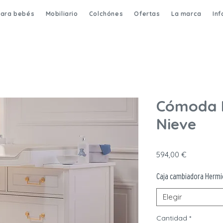
para bebés
Mobiliario
Colchónes
Ofertas
La marca
In
Cómoda 
Nieve
Precio
594,00 €
Caja cambiadora Hermi
Elegir
Cantidad
*