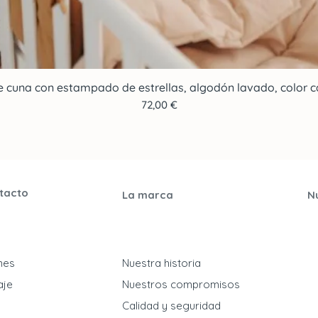
e cuna con estampado de estrellas, algodón lavado, color ca
Vista rápida
Precio
72,00 €
tacto
La marca
N
ones
Nuestra historia
aje
Nuestros compromisos
​Calidad y seguridad