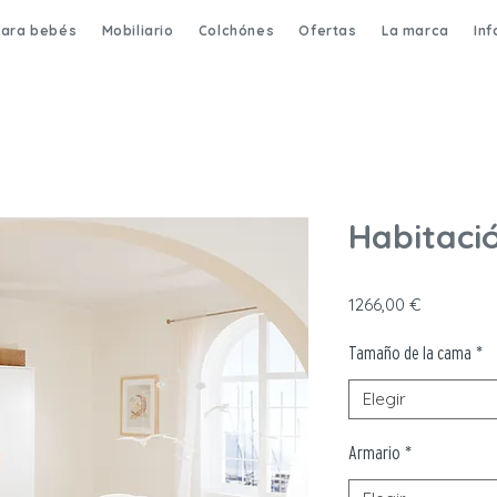
para bebés
Mobiliario
Colchónes
Ofertas
La marca
In
Habitaci
Precio
1266,00 €
Tamaño de la cama
*
Elegir
Armario
*