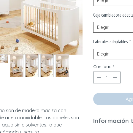
Elegir
Caja cambiadora adapt
Elegir
Laterales adaptables
*
Elegir
Cantidad
*
Agr
rio son de madera maciza con
 de acero inoxidable. Los paneles son
Información 
 agua sin disolventes, lo que
a cómodo y seguro.
Peso y dimensione