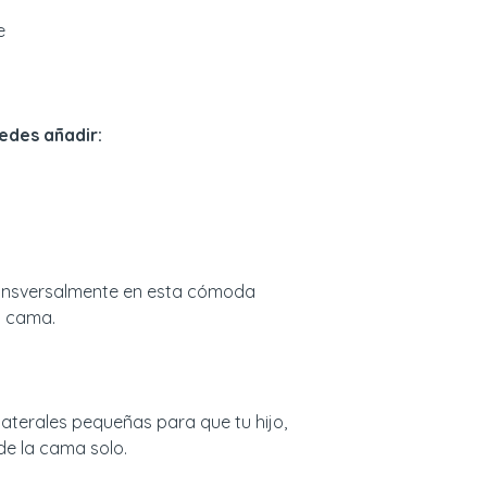
instrucciones y ll
e
Lavar con agua y
Se incluye la part
detalles se encuen
elementos que co
edes añadir:
:
transversalmente en esta cómoda
a cama.
 laterales pequeñas para que tu hijo,
de la cama solo.