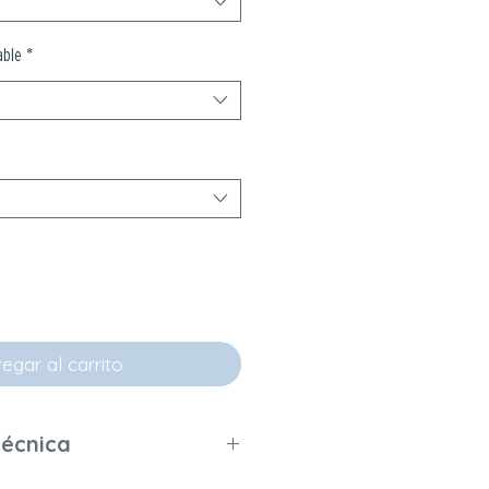
able
*
egar al carrito
técnica
s: