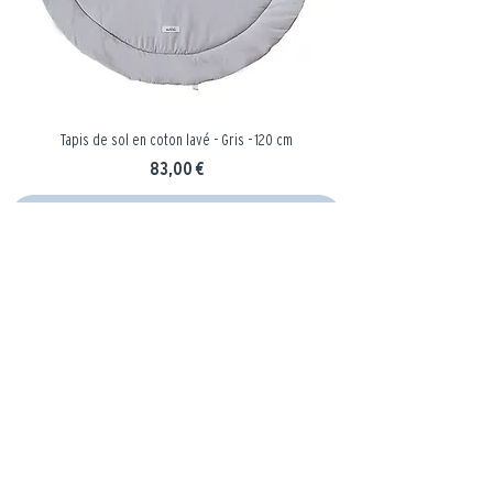
Tapis de sol en coton lavé - Gris - 120 cm
Prix
83,00 €
Ajouter au panier