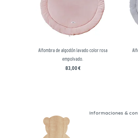
Alfombra de algodón lavado color rosa
Alf
empolvado.
Precio
83,00 €
Informaciones & con