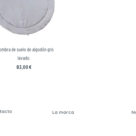
ombra de suelo de algodón gris
lavado.
Precio
83,00 €
tacto
La marca
N