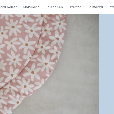
para bebés
Mobiliario
Colchónes
Ofertas
La marca
In