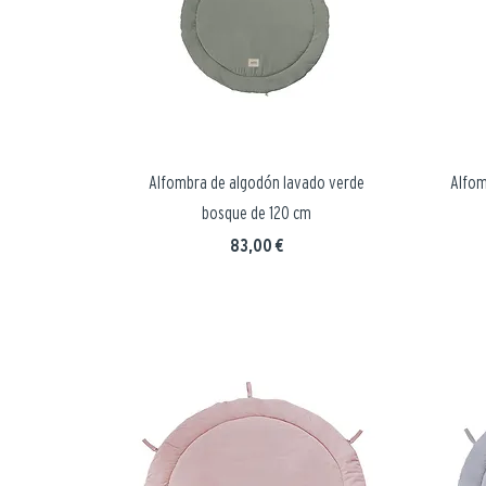
Alfombra de algodón lavado verde
Alfom
bosque de 120 cm
Precio
83,00 €