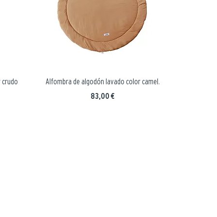
r crudo
Alfombra de algodón lavado color camel.
Precio
83,00 €