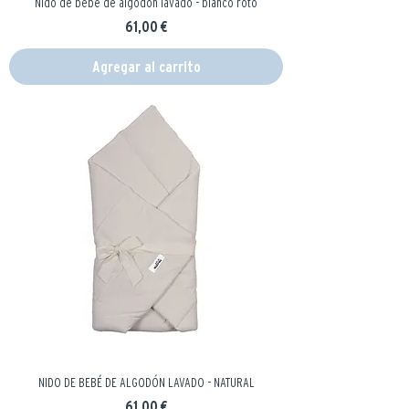
Nido de bebé de algodón lavado - blanco roto
Precio
61,00 €
Agregar al carrito
NIDO DE BEBÉ DE ALGODÓN LAVADO - NATURAL
Precio
61,00 €