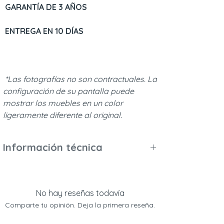
GARANTÍA DE 3 AÑOS
ENTREGA EN 10 DÍAS
*Las fotografías no son contractuales. La
configuración de su pantalla puede
mostrar los muebles en un color
ligeramente diferente al original.
Información técnica
Peso y dimensiones:
Dimensiones externas (largo x ancho x
alto): 119 x 17 x 2,5
No hay reseñas todavía
Peso del paquete: 4,59 kg (1 caja)
Comparte tu opinión. Deja la primera reseña.
Materiales y acabados: