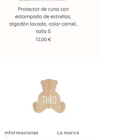
precio mostrado.
Protector de cuna con
Protector de cuna co
estampado de estrellas,
estampado de estrella
algodón lavado, color camel,
algodón lavado, color c
talla S
Precio
72,00 €
Informaciones
La marca