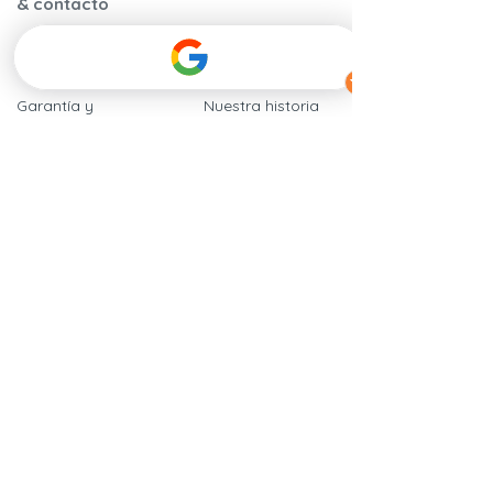
& contacto
Garantía y
Nuestra historia
certificaciones
Nuestros
Instrucciones de
compromisos
montaje
​Calidad y
Preguntas frecuentes
seguridad
Nuestros
Hablan de
distribuidores
nosotros
Contáctenos
Tarjetas regalo
Programa de
recomendación
Condiciones
Generales de Venta