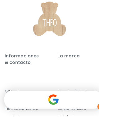
Informaciones
La marca
& contacto
Garantía y
Nuestra historia
certificaciones
Nuestros
Instrucciones de
compromisos
montaje
​Calidad y
Preguntas frecuentes
seguridad
Nuestros
Hablan de