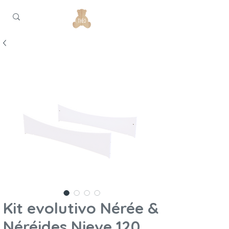
Kit evolutivo Nérée &
Néréides Nieve 120