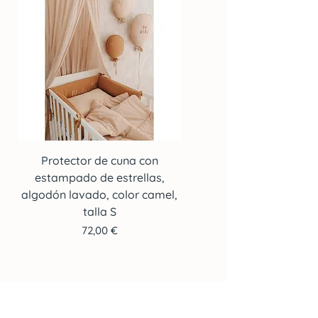
Protector de cuna con
Protector de cuna co
estampado de estrellas,
estampado de estrella
algodón lavado, color camel,
algodón lavado, color c
talla S
Precio
72,00 €