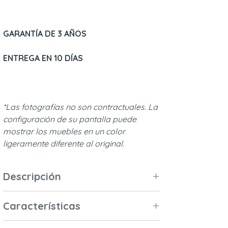
GARANTÍA DE 3 AÑOS
ENTREGA EN 10 DÍAS
*Las fotografías no son contractuales. La
configuración de su pantalla puede
mostrar los muebles en un color
ligeramente diferente al original.
Descripción
Este kit convertible, compuesto por dos
Características
pequeñas barandillas de cama, está
diseñado para camas de 60x120 cm de
Materiales y acabados