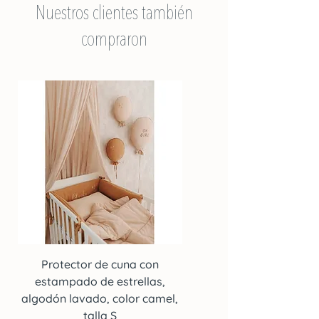
Nuestros clientes también
compraron
Protector de cuna con
Protector de cuna co
estampado de estrellas,
estampado de estrella
algodón lavado, color camel,
algodón lavado, color c
talla S