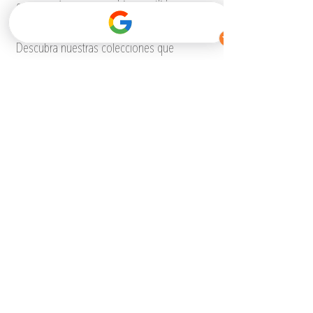
encanto. Aporta un ambiente cálido y 
atemporal a la habitación del bebé. 
Descubra nuestras colecciones que 
incorporan madera auténtica y ratán 100 % 
natural.
Inserte la foto «Coquillage» con esta 
leyenda: la colección Coquillage, inspirada 
en los océanos, con sus paneles trenzados 
a mano y adornados con motivos 
decorativos, para un viaje sensorial entre el 
océano Índico y el Pacífico.
Categoria 2