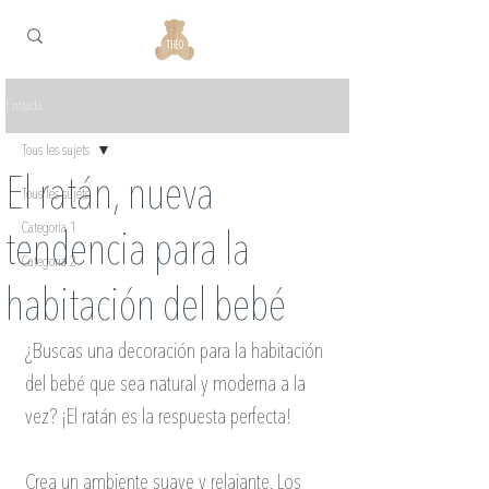
Entrada
Tous les sujets
El ratán, nueva
Tous les sujets
Categoria 1
tendencia para la
Categoria 2
habitación del bebé
¿Buscas una decoración para la habitación 
del bebé que sea natural y moderna a la 
vez? ¡El ratán es la respuesta perfecta!
Crea un ambiente suave y relajante. Los 