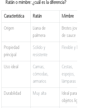
Ratán o mimbre: ¿cuál es la diferencia?
Característica 
Ratán
Mimbre
Origen
Liana de 
Brotes jovenes 
palmera
de sauce
Propiedad 
Sólido y 
Flexible y ligero
principal
resistente
Uso ideal
Camas, 
Cestas, 
cómodas, 
espejos, 
armarios
lámparas
Durabilidad
Muy alta
Ideal para 
objetos ligeros