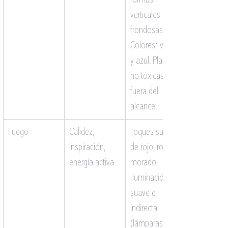
verticales o 
frondosas. 
Colores: verde 
y azul. Plantas 
no tóxicas 
fuera del 
alcance.
Fuego
Calidez, 
Toques sutiles 
inspiración, 
de rojo, rosa o 
energía activa.
morado. 
Iluminación 
suave e 
indirecta 
(lámparas de 