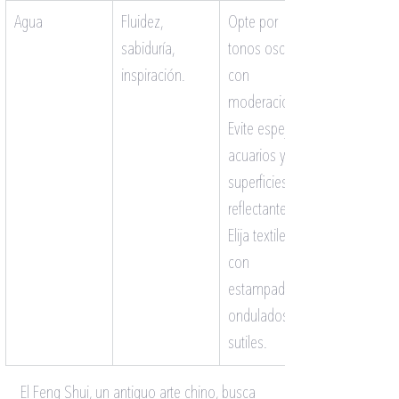
Agua
Fluidez, 
Opte por 
sabiduría, 
tonos oscuros 
inspiración.
con 
moderación. 
Evite espejos, 
acuarios y 
superficies 
reflectantes. 
Elija textiles 
con 
estampados 
ondulados 
sutiles.
El Feng Shui, un antiguo arte chino, busca 