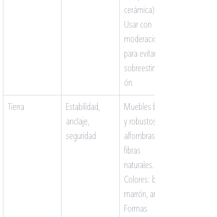
cerámica). 
Usar con 
moderación 
para evitar la 
sobreestimulaci
ón.
Tierra
Estabilidad, 
Muebles bajos 
anclaje, 
y robustos, 
seguridad
alfombras de 
fibras 
naturales. 
Colores: beige, 
marrón, arena. 
Formas 