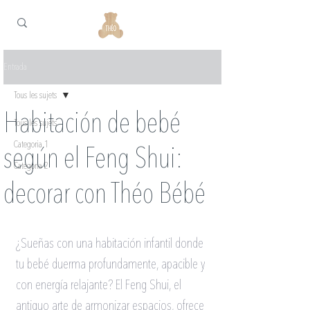
Entrada
Tous les sujets
Habitación de bebé
Tous les sujets
Categoria 1
según el Feng Shui:
Categoria 2
decorar con Théo Bébé
¿Sueñas con una habitación infantil donde 
tu bebé duerma profundamente, apacible y 
con energía relajante? El Feng Shui, el 
antiguo arte de armonizar espacios, ofrece 