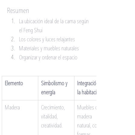
Resumen
La ubicación ideal de la cama según 
el Feng Shui
Los colores y luces relajantes
Materiales y muebles naturales
Organizar y ordenar el espacio
Elemento
Simbolismo y 
Integración en 
energía
la habitación
Madera
Crecimiento, 
Muebles de 
vitalidad, 
madera 
creatividad.
natural, con 
formas 