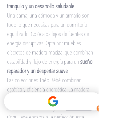
tranquilo y un desarrollo saludable
.
Una cama, una cómoda y un armario son 
todo lo que necesitas para un dormitorio 
equilibrado. Colócalos lejos de fuentes de 
energía disruptivas. Opta por muebles 
discretos de madera maciza, que combinan 
estabilidad y flujo de energía para un
sueño 
reparador y un despertar suave
.
Las colecciones Théo Bébé combinan 
estética y eficiencia energética. La madera 
maciza, el ratán y los acabados naturales 
crean un ambiente acogedor.
La colección 
Coquillage
encarna a la perfección esta 
filosofía, combinando formas suaves y 
ecodiseño para
un descanso en armonía 