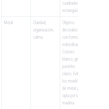
cuadradas o 
rectangulares.
Metal
Claridad, 
Objetos 
organización, 
decorativos 
calma.
con formas 
redondeadas. 
Colores: 
blanco, gris, 
pasteles 
claros. Evita 
los muebles 
de metal y 
opta por la 
madera.