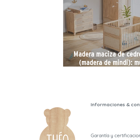
Madera maciza de cedr
(madera de mindi): m
para bebés ecológi
duraderos
Informaciones & con
Garantía y certificaci