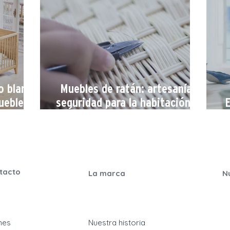
o blanco
Muebles de ratán: artesanía y
uebles
seguridad para la habitación de
E
cos y
tu bebé
tacto
La marca
N
ones
Nuestra historia