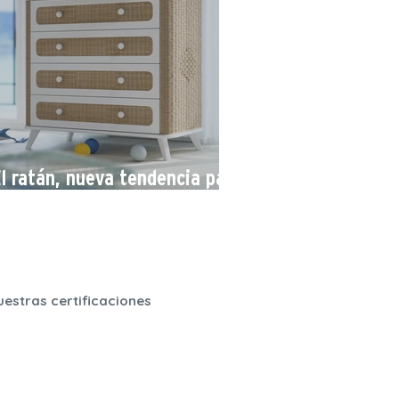
l ratán, nueva tendencia para
la habitación del bebé
uestras certificaciones