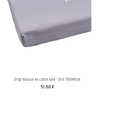
Drap housse en coton lavé - Gris 70x140cm
Prix
51,00 €
Ajouter au panier