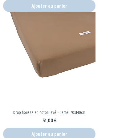
Ajouter au panier
Drap housse en coton lavé - Camel 70x140cm
Prix
51,00 €
Ajouter au panier